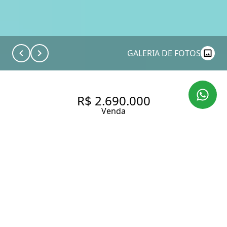
GALERIA DE FOTOS
R$ 2.690.000
Venda
COBERTURA NO ALTO DA BOA
VISTA
316 m² Área útil
316 m² Área total
5 Dormitórios
5 Suítes
6 Banheiros
4 Vagas