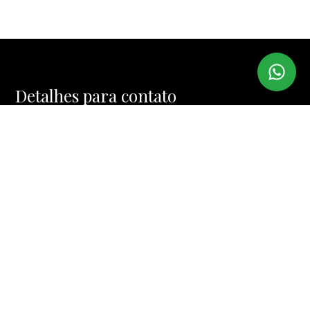
Detalhes para contato
EQUIPE BROKER HOUSE
WhatsApp
(11) 97382-6567
E-mail
CONTATO@BROKERHOUSE.COM.BR
Entre em Contato
Nome
E-mail
Telefone