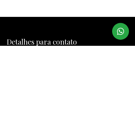
Detalhes para contato
EQUIPE BROKER HOUSE
WhatsApp
(11) 97382-6567
E-mail
CONTATO@BROKERHOUSE.COM.BR
Entre em Contato
Nome
E-mail
Telefone