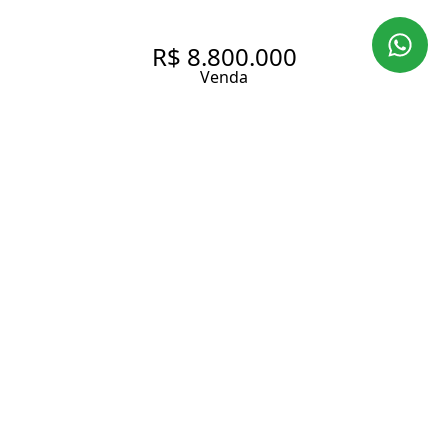
R$ 8.800.000
Venda
CASA DE CONDOMÍNIO COM
754 M², 4 QUARTOS SENDO 4
SUÍTES À VENDA NO BAIRRO
MORUMBI.
754 m² Área construída
4 Dormitórios
4 Suítes
6 Banheiros
4 Vagas
Entrar em contato