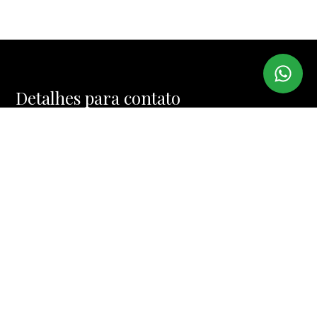
Detalhes para contato
EQUIPE BROKER HOUSE
WhatsApp
(11) 97382-6567
E-mail
CONTATO@BROKERHOUSE.COM.BR
Entre em Contato
Nome
E-mail
Telefone