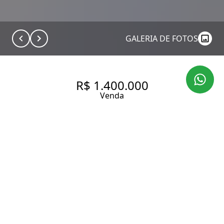
GALERIA DE FOTOS
R$ 1.400.000
Venda
CASA COM 206.0 M², À VENDA
NO BAIRRO GRANJA JULIETA.
206 m² Área construída
157 m² Área total
4 Dormitórios
2 Banheiros
3 Vagas
Entrar em contato