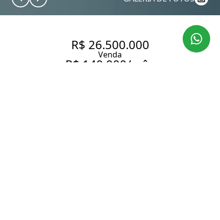
R$ 26.500.000
Venda
R$ 140.000/mês
Aluguel
CASA CIDADE JARDIM
1057 m² Área construída
1186 m² Área total
4 Dormitórios
4 Suítes
8 Banheiros
20 Vagas
Entrar em contato
Solicitar visita