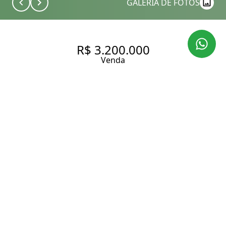
GALERIA DE FOTOS
R$ 3.200.000
Venda
CASA À VENDA NO BAIRRO
CAMPO BELO - SÃO PAULO/SP,
ZONA SUL
340 m² Área construída
500 m² Área total
3 Dormitórios
3 Suítes
5 Banheiros
5 Vagas
Entrar em contato