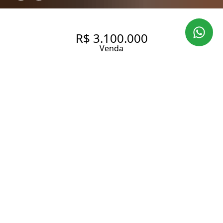
R$ 3.100.000
Venda
CASA À VENDA NO BAIRRO
BROOKLIN - SÃO PAULO/SP,
ZONA SUL
320 m² Área construída
350 m² Área total
4 Dormitórios
3 Suítes
5 Banheiros
4 Vagas
Entrar em contato