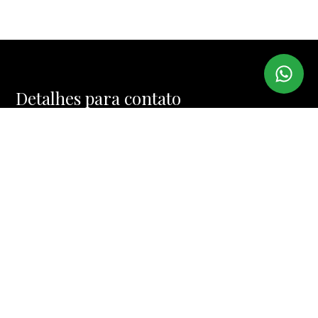
Detalhes para contato
EQUIPE BROKER HOUSE
WhatsApp
(11) 97382-6567
E-mail
CONTATO@BROKERHOUSE.COM.BR
Entre em Contato
Nome
E-mail
Telefone