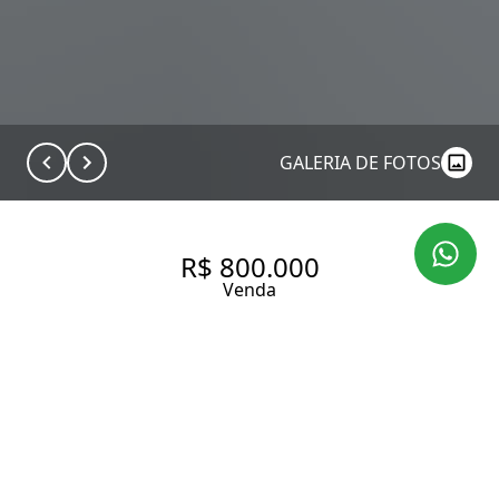
GALERIA DE FOTOS
R$ 800.000
Venda
APARTAMENTO COM 76.0 M²,
À VENDA NO BAIRRO ALTO DA
BOA VISTA.
76 m² Área útil
2 Dormitórios
1 Suíte