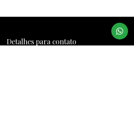
Detalhes para contato
EQUIPE BROKER HOUSE
WhatsApp
(11) 97382-6567
E-mail
CONTATO@BROKERHOUSE.COM.BR
Entre em Contato
Nome
E-mail
Telefone