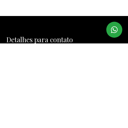
Detalhes para contato
EQUIPE BROKER HOUSE
WhatsApp
(11) 97382-6567
E-mail
CONTATO@BROKERHOUSE.COM.BR
Entre em Contato
Nome
E-mail
Telefone